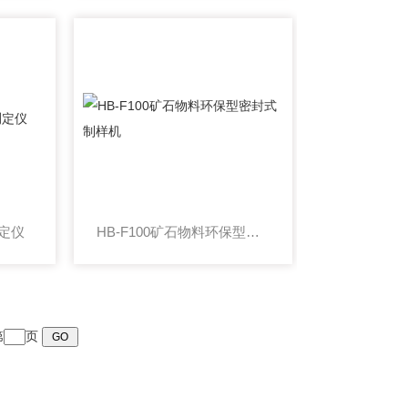
测定仪
HB-F100矿石物料环保型密封式制样机
第
页