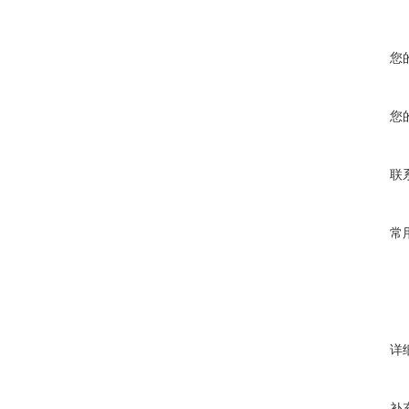
您
您
联
常
详
补