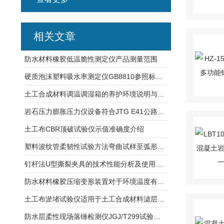
相关文章
防水材料橡胶低温脆性测定仪产品测量范围
硬质泡沫塑料吸水率测定仪GB8810参照标准规范使用
土工合成材料调温调湿箱的养护环境说明与箱体空间规格
岩石压力膨胀压力仪设备符合JTG E41公路规程
土工布CBR顶破试验仪示值准确度介绍
塑料波纹管柔韧性试验方法弯曲试样至弧形模板
钉杆法U型撕裂夹具的技术性能分析及使用步骤
防水材料橡胶压缩变形装置对于环境温度有什么要求？
土工布淤堵试验仪适用于土工合成材料滤层试验
防水层柔性现场落锤检测仪JGJ/T299试验规范介绍