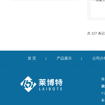
共 127 条
首 页
产品展示
公司介
|
|
推
波
©
备