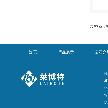
共 60 条记
首 页
产品展示
公司介
|
|
推
波
©
备
技