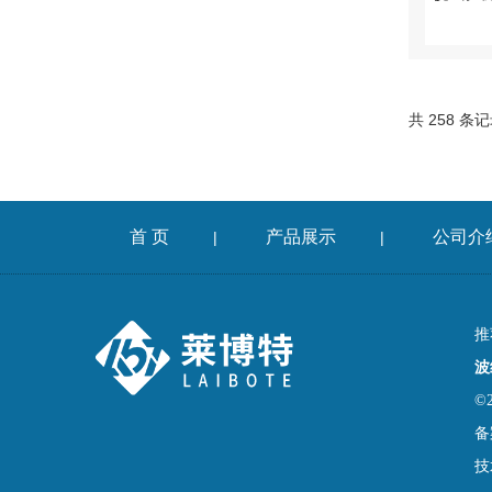
共 258 条
首 页
产品展示
公司介
|
|
推
波
©
备
技