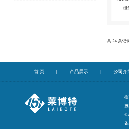
共 24 条记
首 页
产品展示
公司介
|
|
推
波
©
备