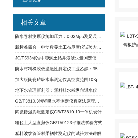
相关文章
防水卷材测厚仪施加压力：0.02Mpa测足尺寸：Ø6、10可选
新标准四合一电动数显土工布厚度仪试验方式介绍
JC/T593标准中膨润土钻井液滤失量测定仪
防水材料橡胶低温脆性测定仪工业乙醇：3500 ml功率：800W
加大版陶瓷砖吸水率测定仪真空度范围10Kpa-101.3Kpa范围内连续可调
地下水管理新利器：塑料排水板纵向通水仪
GB/T3810.3陶瓷吸水率测定仪真空法原理介绍
陶瓷砖湿膨胀测定仪GB/T3810.10一体机设计
粗粒土大型直剪仪GB/T50123平推法试验方式
塑料波纹管管材柔韧性测定仪的试验方法讲解