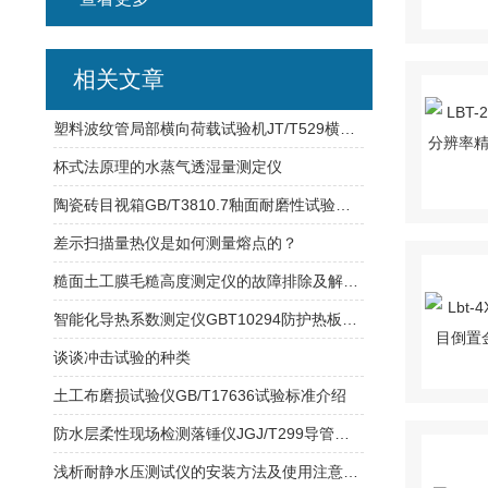
相关文章
塑料波纹管局部横向荷载试验机JT/T529横向荷载参数
杯式法原理的水蒸气透湿量测定仪
陶瓷砖目视箱GB/T3810.7釉面耐磨性试验方法
差示扫描量热仪是如何测量熔点的？
糙面土工膜毛糙高度测定仪的故障排除及解决方案
智能化导热系数测定仪GBT10294防护热板法试验特性
谈谈冲击试验的种类
土工布磨损试验仪GB/T17636试验标准介绍
防水层柔性现场检测落锤仪JGJ/T299导管长度：1050±10mm
浅析耐静水压测试仪的安装方法及使用注意事项