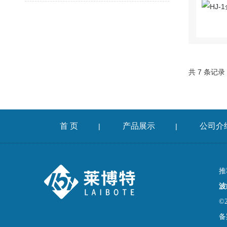
共 7 条记录
首 页
产品展示
公司介
|
|
推
波
©
备