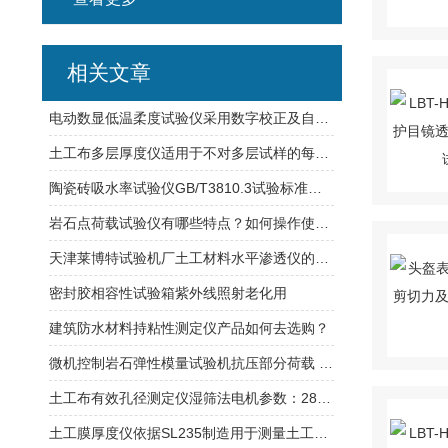
相关文章
电动数显低温柔度试验仪采用数字校正及自校准技术
土工布多层厚度仪适用于不对多层试样的每层进行机械分离
陶瓷砖吸水率试验仪GB/T3810.3试验标准介绍
岩石点荷载试验仪有哪些特点？如何操作使用？
天津莱博特试验机厂土工材料水平渗透仪的操作教程
密封胶相容性试验箱紫外线照射老化用
建筑防水材料持粘性测定仪产品如何去选购？
微机控制岩石弹性模量试验机抗压部分荷载 300KN抗折部分30KN
土工布有效孔径测定仪湿筛法电机参数：2800r/min 550W
土工膜厚度仪依据SL235制造用于测量土工膜材料及片材制品