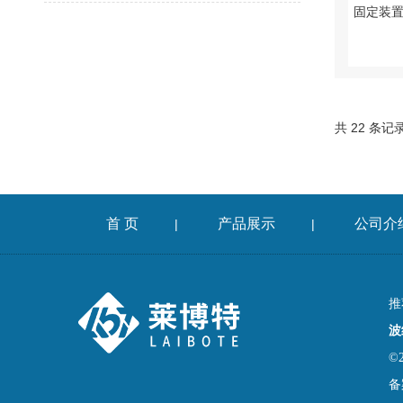
共 22 条记
首 页
产品展示
公司介
|
|
推
波
©
备