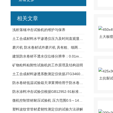
相关文章
浅析落锤冲击试验机的维护与保养
土工合成材料水平渗透仪压力及时间直观显示天津莱博特
磨片机 防水卷材试件磨片机 具有粗、细两种砂轮同时工作
建筑防水卷材不透水仪位移分辨率：0.01mm拉伸大距离：800mm
矿物粒料粘附性试验机的工作原理及结构说明
土工合成材料渗透系数测定仪依据JTG3460、GB/T19979.2标准
防水卷材低温试验箱天津莱博特用于防水卷材土工合成材料
防水涂料冲击试验仪根据GB12952-91标准制造整机重量26kg
微机控制管材耐压试验机 压力范围0.5～14MPa 加热功率6kW
塑料波纹管管材柔韧性测定仪的试验方法讲解