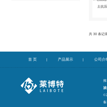
共 30 条记
首 页
产品展示
公司介
|
|
推
波
©
备