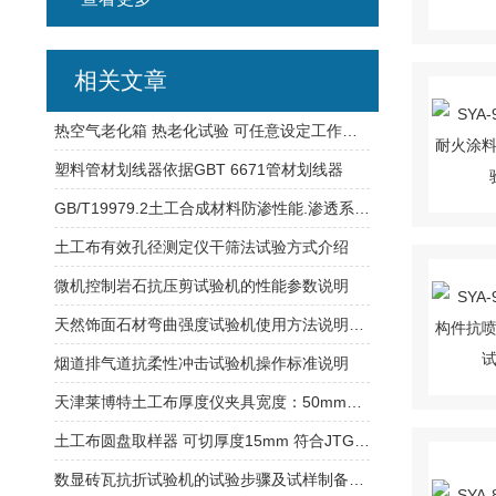
相关文章
热空气老化箱 热老化试验 可任意设定工作温度 自动恒温
塑料管材划线器依据GBT 6671管材划线器
GB/T19979.2土工合成材料防渗性能.渗透系数的方法
土工布有效孔径测定仪干筛法试验方式介绍
微机控制岩石抗压剪试验机的性能参数说明
天然饰面石材弯曲强度试验机使用方法说明介绍
烟道排气道抗柔性冲击试验机操作标准说明
天津莱博特土工布厚度仪夹具宽度：50mm和200mm可选
土工布圆盘取样器 可切厚度15mm 符合JTG3460要求
数显砖瓦抗折试验机的试验步骤及试样制备标准