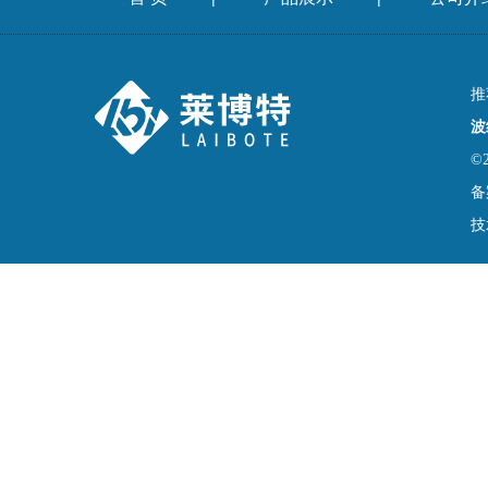
推
波
©
备
技