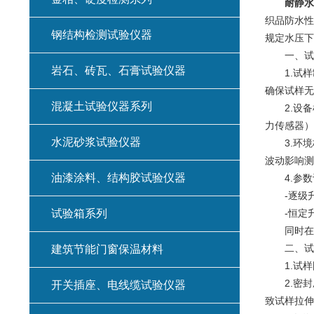
耐静水
织品防水性
钢结构检测试验仪器
规定水压下
一、试验
岩石、砖瓦、石膏试验仪器
1.试样制
确保试样无
混凝土试验仪器系列
2.设备
力传感器）
水泥砂浆试验仪器
3.环境校
波动影响测
油漆涂料、结构胶试验仪器
4.参数
-逐级升压法
试验箱系列
-恒定升压
同时在控
二、试样
建筑节能门窗保温材料
1.试样
2.密封
开关插座、电线缆试验仪器
致试样拉伸