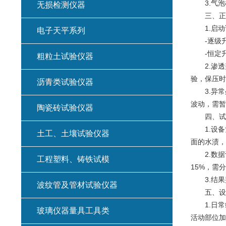
3.气泡检
无损检测仪器
三、正式
1.启动试
电子天平系列
-逐级升
-恒定升
粗粒土试验仪器
2.渗透
验，保压时
沥青类试验仪器
3.异常
波动，需暂
陶瓷砖试验仪器
四、试验
1.设备复
土工、土壤试验仪器
面的水渍，
2.数据计
工程塑料、铸铁试模
15%，需
3.结果判
波纹管及管材试验仪器
五、设备
1.日常
玻璃仪器量具工具类
活动部位加