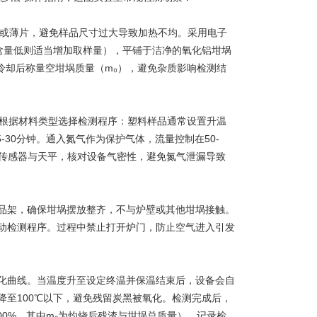
或薄片，避免样品尺寸过大导致加热不均。采用电子
调整，含量低则适当增加取样量），平铺于洁净的氧化铝坩埚
，冷却后称量空坩埚质量（m₀），避免杂质影响检测结
根据材料类型选择检测程序：塑料样品通常设置升温
15-30分钟。通入氮气作为保护气体，流量控制在50-
温度传感器与天平，核对设备气密性，避免氮气泄漏导致
架，确保坩埚摆放整齐，不与炉壁或其他坩埚接触。
动检测程序。过程中禁止打开炉门，防止空气进入引发
化曲线。当温度升至设定终温并保温结束后，设备会自
至100℃以下，避免残留炭黑被氧化。检测完成后，
)×100%，其中m₂为灼烧后残渣与坩埚总质量），记录检