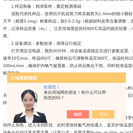
1.样品制备：精准取样，奠定检测基础
选取代表性样品，使用切片机或剪刀将其裁剪为1-3mm的细小颗粒
天平（精度0.1mg）称量样品，取0.5-2.0g（根据材料炭黑含量
中，记录样品质量（m₁）。注意坩埚需提前经800℃高温灼烧至恒重
果。
2.设备调试：参数校准，保障运行稳定
打开测定仪电源，预热30分钟，待设备温度稳定后进行参数设置。
速率10℃/min，终温850℃；橡胶样品可调整终温至900℃，保温时间
100mL/min，确保炉内氧气被置换，防止样品氧化干扰。同时校准
检测失败。
3.样品装载：规范操作，避免污染干扰
欢迎您！
待炉体温度降至室温后，打开炉门，将装有样品的坩埚平稳放入样品
来自局域网的朋友！有什么可以帮
关闭炉门并锁紧，再次检查氮气流量是否稳定，确认设备无异常后，启
助您的吗？
样品燃烧，同时避免触碰高温炉体，保障操作安全。
4.检测运行：实时监控，记录关键数据
炭黑含量测定仪
运行期间，通过显示屏实时观察温度曲线与质量变
动停止加热，进入冷却阶段。此时需保持氮气持续通入，直至炉体温度降
设备会自动计算炭黑含量（计算公式：炭黑含量%=(m₁-m₂)/(m₁-m₀