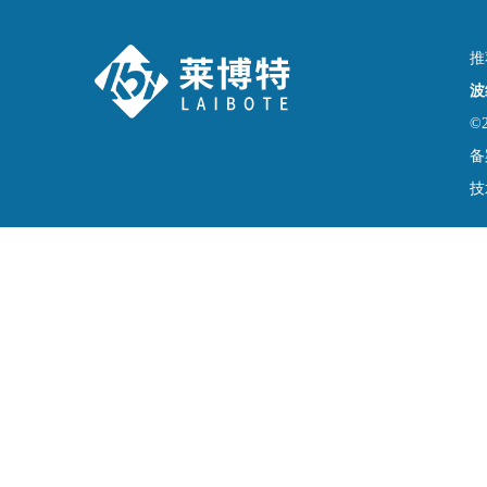
推
波
©
备
技