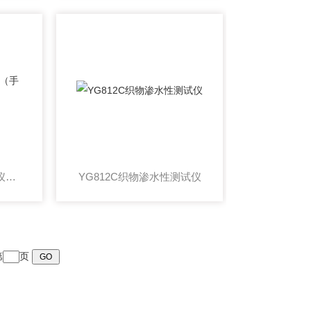
YG812D型渗水性测定仪（手动）
YG812C织物渗水性测试仪
第
页