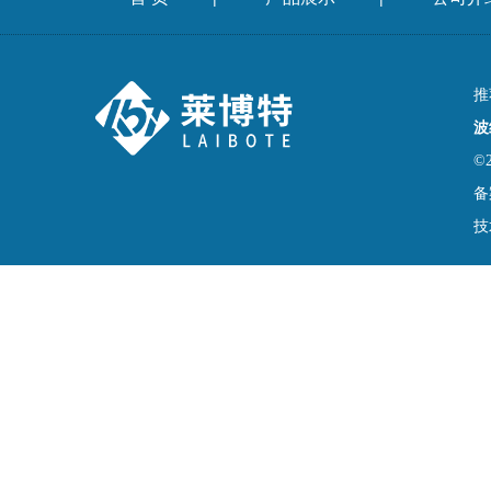
推
波
©
备
技