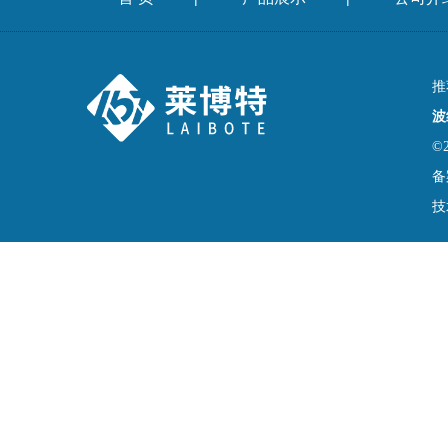
推
波
©
备
技