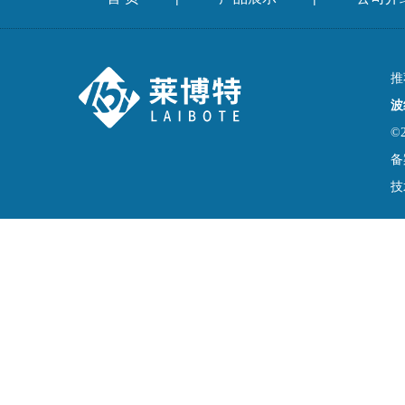
推
波
©
备
技