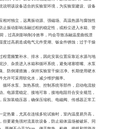
统说明该设备适合的实验室环境，为实验室建设、设备
相对独立，远离振动源、强磁场、高温热源与腐蚀性
防止振动影响冻融过程的稳定性，或粉尘进入水箱、管
负荷，过高则影响制冷效率，均会导致冻融温度曲线漂
，湿度过高易造成电气元件受潮、钣金件锈蚀；过于干燥
程需频繁补水、排水，因此安装位置应靠近水源与地
泥沙、杂质进入水箱和循环系统，避免堵塞喷嘴、水泵
臭、防倒灌措施，保持实验室干燥洁净。长期使用硬水
件允许可采用软化水，减少维护频率。
、循环水泵、加热系统、控制系统等部件，启动电流较
动。电源需稳定、接地可靠，接地电阻符合安全规范，
，应加装稳压器，确保压缩机、电磁阀、传感器正常工
定热量，尤其在连续多轮试验时，室内温度易升高，
，但要避免强对流直吹设备，防止箱体温场被破坏。同
m，两侧不小于20cm，便于散热、检修、接线和管路连