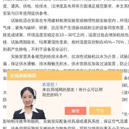
度、通风、供电、给排水、洁净度及布局等方面满足规范要求。本文系
安装与日常使用提供参考。
试验机适合安装在专用建材检测实验室或物理性能实验室内，环境应
气体，避免与破碎、研磨、抗压等产生强振动或粉尘的设备同室布置，
路造成堵塞。环境温度宜稳定在10～30℃之间，温度过低会增加机组
移、试验周期延长、结果重现性变差。相对湿度应控制在45%～75%
则易产生静电，不利于设备安全运行。
实验室需具备规范的给排水条件。抗冻性试验机以水为介质，试验过
漏，保证供水通畅、排水顺畅无积水。供水管路应加装过滤装置，防止
和电磁阀。排水口管径应足够大，能够快速排出冻融废水，同时做好防
会产生水垢，影响换热效率和试样清洁，建议使用自来水或过滤水，条
欢迎您！
供电条件必须匹配设备额定参数。
陶瓷砖抗冻性试验机
包含压缩机
来自局域网的朋友！有什么可以帮
大，应配备独立供电回路，避免与其他大功率设备共用线路导致电压波
助您的吗？
防止漏电、干扰造成控制器失灵或数据异常。电压波动超出允许范围时
作，保证-18℃～20℃冻融循环精准可控。
实验室应具备良好的通风与散热条件。设备制冷、加热过程会产生一
影响制冷效率和能耗。实验室应配备排风扇或通风系统，保证空气流通
时，设备四周应预留足够操作与散热空间：背部与墙面距离不小于30c