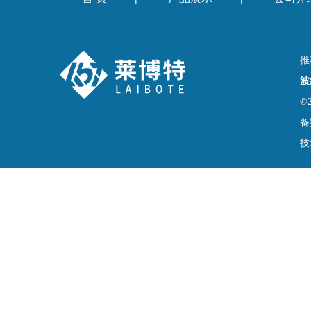
推
波
©
备
技