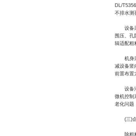
DL/T5
不排水测
设备采用
围压、孔
辑适配粗
机身采用
减设备竖
前置布置
设备液压
微机控制
老化问题
(三)企
除粗粒土