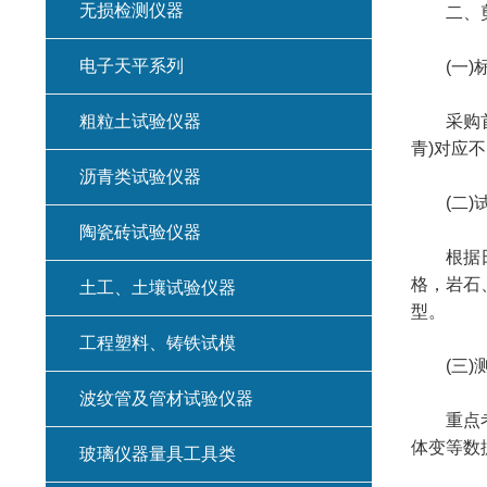
无损检测仪器
二、剪
电子天平系列
(一)标
粗粒土试验仪器
采购首要
青)对应
沥青类试验仪器
(二)试
陶瓷砖试验仪器
根据日常
格，岩石
土工、土壤试验仪器
型。
工程塑料、铸铁试模
(三)测
波纹管及管材试验仪器
重点考察
体变等数
玻璃仪器量具工具类