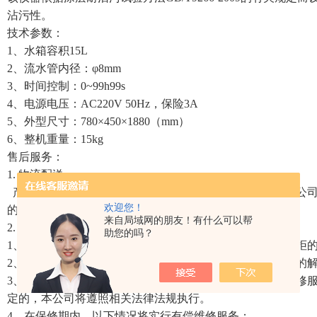
沾污性。
技术参数：
1、水箱容积15L
2、流水管内径：φ8mm
3、时间控制：0~99h99s
4、电源电压：AC220V 50Hz，保险3A
5、外型尺寸：780×450×1880（mm）
6、整机重量：15kg
售后服务：
1. 物流配送
产品定好后我们会尽快安排帮您发货，我们目合作的物流公司
欢迎您！
的物流公司可提供给我们）
来自局域网的朋友！有什么可以帮
2. 质保期限
助您的吗？
1、我厂出售的所有产品保修期为一年（人为因素或不可抗拒
2、用户可以通过售后电话咨询有关技术问题，并得到明确的
3、用户在正常使用中出现性能故障时，本公司承诺以上保修
定的，本公司将遵照相关法律法规执行。
4、在保修期内，以下情况将实行有偿维修服务；