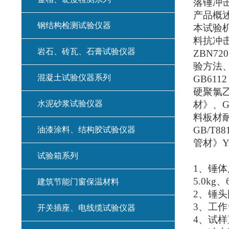
落锤冲
产品概
钢结构检测试验仪器
本试验
料抗冲
岩石、砖瓦、石膏试验仪器
ZBN720
验方法
混凝土试验仪器系列
GB6112
硬聚氯
水泥砂浆试验仪器
材》、
G
料板材
GB/T88
油漆涂料、结构胶试验仪器
管材》
Y
试验箱系列
1
、锤体
5.0kg
、
建筑节能门窗保温材料
2
、锤头
3
、工作
开关插座、电线缆试验仪器
4
、试样