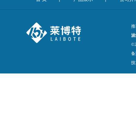
推
波
©
备
技