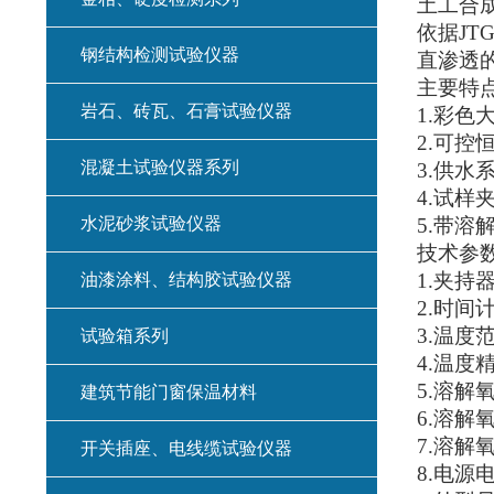
土工合
依据
JTG
钢结构检测试验仪器
直渗透
主要特
岩石、砖瓦、石膏试验仪器
1.
彩色
2.
可控
混凝土试验仪器系列
3.
供水
4.
试样
水泥砂浆试验仪器
5.
带溶
技术参
1.
夹持
油漆涂料、结构胶试验仪器
2.
时间
3.
温度
试验箱系列
4.
温度
5.
溶解
建筑节能门窗保温材料
6.
溶解
7.
溶解
开关插座、电线缆试验仪器
8.
电源