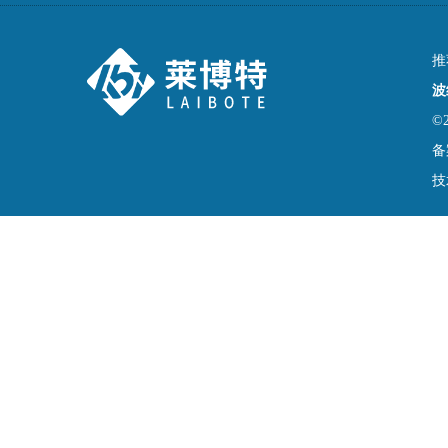
推
波
©
备
技