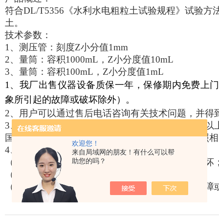
符合
DL/T5356
《水利水电粗粒土试验规程》试验方
土。
技术参数：
1
、测压管：刻度
Z
小分值
1mm
2
、量筒：容积
1000mL
，
Z
小分度值
10mL
3
、量筒：容积
100mL
，
Z
小分度值
1mL
1
、我厂出售仪器设备质保一年，保修期内免费上
象所引起的故障或破坏除外）。
2
、用户可以通过售后电话咨询有关技术问题，并得
3
、用户在正常使用中出现性能故障时，本公司诺以
国家适用法律法规另有明确规定的，本公司将遵照相
欢迎您！
4
、在保修期内，以下情况将实行有偿维修服务；
来自局域网的朋友！有什么可以帮
助您的吗？
（
1
）由于人为或不可抗拒的自然现象而发生的损坏
（
2
）由于操作不当而造成的故障或损坏；
（
3
）由于对产品的改造、分解、组装而发生的故障