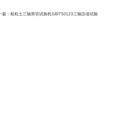
一篇：
粗粒土三轴剪切试验机GB/T50123三轴压缩试验