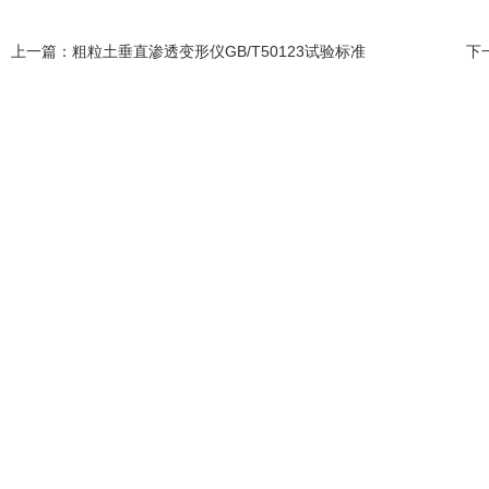
上一篇：
粗粒土垂直渗透变形仪GB/T50123试验标准
下