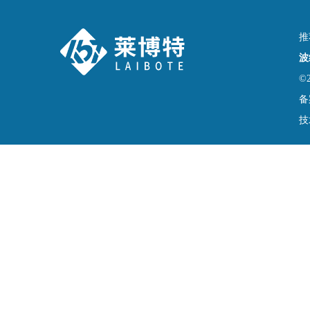
推
波
©
备
技