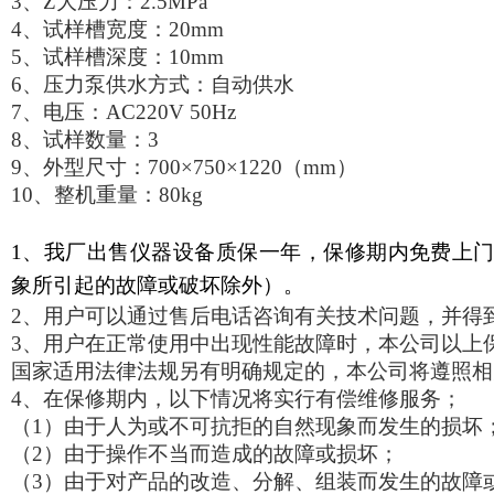
3
、
Z
大压力：
2.5MPa
4
、试样槽宽度：
20mm
5
、试样槽深度：
10mm
6
、压力泵供水方式：自动供水
7
、电压：
AC220V 50Hz
8
、试样数量：
3
9
、外型尺寸：
700×750×1220
（
mm
）
10
、整机重量：
80kg
1
、我厂出售仪器设备质保一年，保修期内免费上
象所引起的故障或破坏除外）。
2
、用户可以通过售后电话咨询有关技术问题，并得
3
、用户在正常使用中出现性能故障时，本公司以上
国家适用法律法规另有明确规定的，本公司将遵照相
4
、在保修期内，以下情况将实行有偿维修服务；
（
1
）由于人为或不可抗拒的自然现象而发生的损坏
（
2
）由于操作不当而造成的故障或损坏；
（
3
）由于对产品的改造、分解、组装而发生的故障