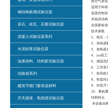
热空气老化
适用于科研
钢结构检测试验仪器
温度控制采
本箱其结构
岩石、砖瓦、石膏试验仪器
合国家标准
技术参数
混凝土试验仪器系列
1、电压：2
2、加热器
水泥砂浆试验仪器
3、加热器总
4、zui高
油漆涂料、结构胶试验仪器
5、调温范
6、工作室尺
试验箱系列
7、鼓风机功
8、转盘转速：
9、外型尺寸：
建筑节能门窗保温材料
10、整机重
结构特点
开关插座、电线缆试验仪器
本设备由角