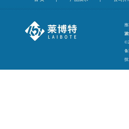
推
波
©
备
技