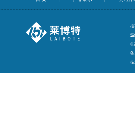
推
波
©
备
技