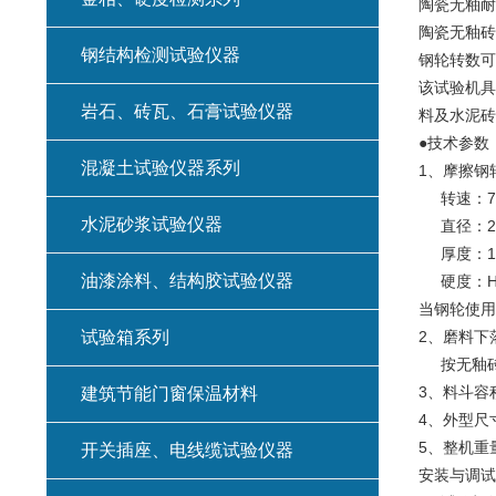
陶瓷无釉耐
陶瓷无釉砖
钢结构检测试验仪器
钢轮转数
该试验机具
岩石、砖瓦、石膏试验仪器
料及水泥砖
●技术参数
混凝土试验仪器系列
1、摩擦钢
转速：75
水泥砂浆试验仪器
直径：20
厚度：10
油漆涂料、结构胶试验仪器
硬度：HB2
当钢轮使用
试验箱系列
2、磨料下
按无釉砖试验
3、料斗容
建筑节能门窗保温材料
4、外型尺寸
5、整机重量
开关插座、电线缆试验仪器
安装与调