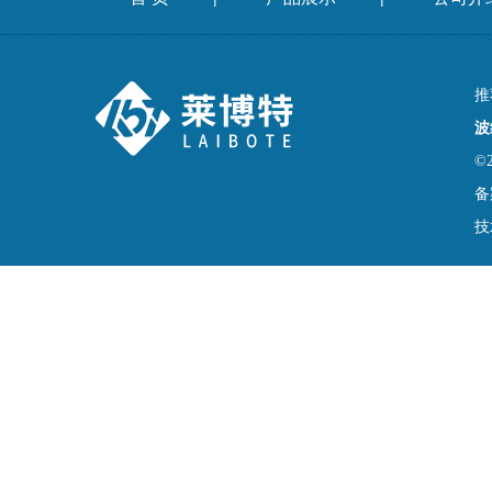
推
波
©
备
技