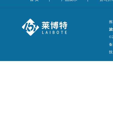
推
波
©
备
技