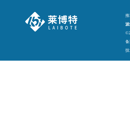
推
波
©
备
技