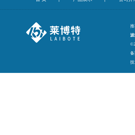
推
波
©
备
技