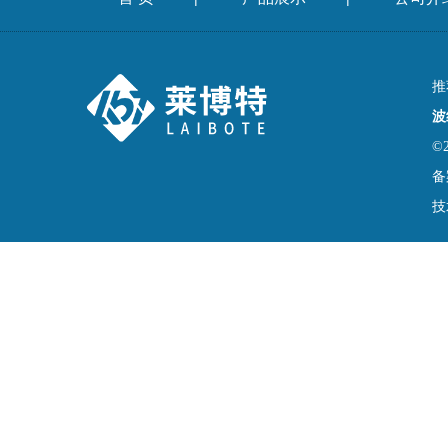
推
波
©
备
技