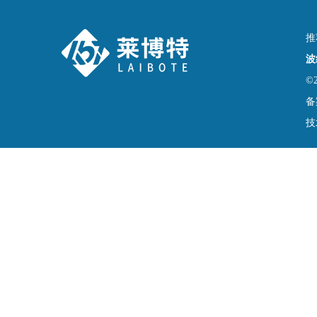
推
波
©
备
技