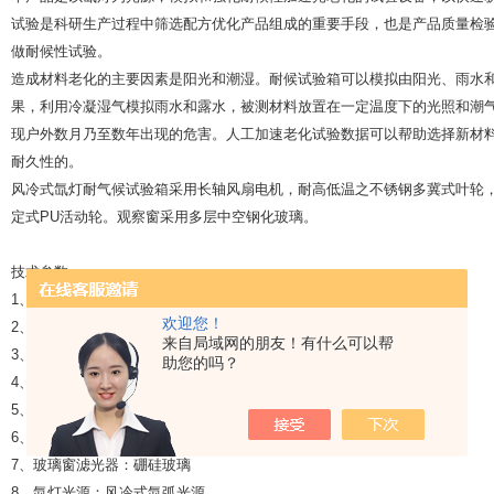
试验是科研生产过程中筛选配方优化产品组成的重要手段，也是产品质量检
做耐候性试验。
造成材料老化的主要因素是阳光和潮湿。耐候试验箱可以模拟由阳光、雨水
果，利用冷凝湿气模拟雨水和露水，被测材料放置在一定温度下的光照和潮
现户外数月乃至数年出现的危害。人工加速老化试验数据可以帮助选择新材
耐久性的。
风冷式氙灯耐气候试验箱采用长轴风扇电机，耐高低温之不锈钢多冀式叶轮
定式PU活动轮。观察窗采用多层中空钢化玻璃。
技术参数
1、温度范围：10℃～80℃
欢迎您！
2、湿度范围：光循环50%～98% R.H、暗循环30%～98%
来自局域网的朋友！有什么可以帮
3、黑板温度：60℃（偏差±3℃）
助您的吗？
4、温度波动度：≤±0.5℃
5、温度均匀度：≤±2.0℃
6、湿度波动度：+2%～-3% R.H
7、玻璃窗滤光器：硼硅玻璃
8、氙灯光源：风冷式氙弧光源