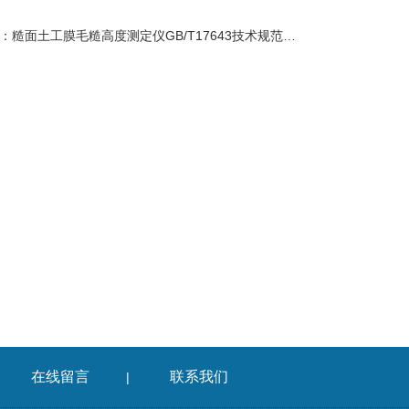
：
糙面土工膜毛糙高度测定仪GB/T17643技术规范讲解
在线留言
联系我们
|