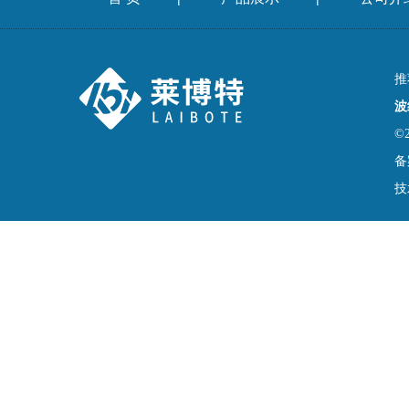
推
波
©
备
技