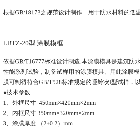
根据
GB/18173
之规范设计制作。用于防水材料的低
LBTZ-20
型 涂膜模框
依据
GB/T16777
标准设计制造
.
本涂膜模具是建筑防
性能系列试验，制备试样用的涂膜模具。用此涂膜模
膜可制得符合
GB/T528
标准规定的哑铃状Ⅰ型试样，
●技术参数
1
、外框尺寸
450mm
×
420mm
×
2mm
2
、内框尺寸
350mm
×
320mm
×
2mm
3
、涂膜厚度 （
2
±
0.2
）
mm