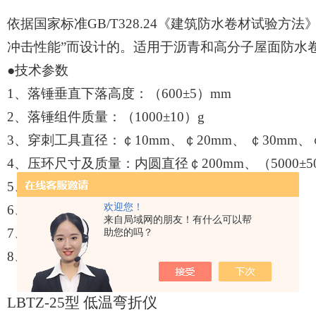
依据国家标准
GB/T328.24
《建筑防水卷材试验方法》
冲击性能”而设计的。适用于沥青和高分子屋面防水
●技术参数
1
、落锤垂直下落高度：（
600
±
5
）
mm
2
、落锤组件质量：（
1000
±
10
）
g
3
、穿刺工具直径：￠
10mm
、￠
20mm
、 ￠
30mm
、
4
、压环尺寸及质量：内圆直径￠
200mm
、（
5000
±
5
5
、钢板尺寸：
300mm
×
300mm
×
10mm
欢迎您！
6
、聚苯乙烯板尺寸：
300mm
×
300mm
×
50mm
来自局域网的朋友！有什么可以帮
7
、外型尺寸：
500
×
500
×
900mm
助您的吗？
8
、整机重量：
47Kg
LBTZ-25
型 低温弯折仪