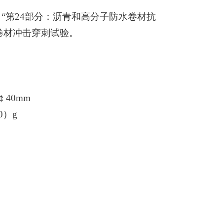
“第
24
部分：沥青和高分子防水卷材抗
卷材冲击穿刺试验。
￠
40mm
0
）
g