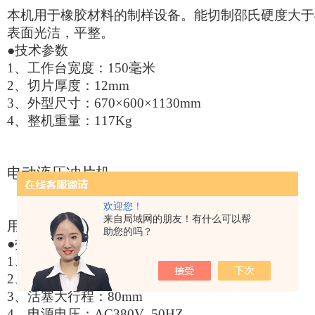
本机用于橡胶材料的制样设备。能切制邵氏硬度大于4
表面光洁，平整。
●技术参数
1
、工作台宽度：150毫米
2
、切片厚度：12mm
3
、外型尺寸：670×600×1130mm
4
、整机重量：117Kg
电动液压冲片机
欢迎您！
来自局域网的朋友！有什么可以帮
用于各种防水材料试样的取样，操作简便。
助您的吗？
●技术参数
1
、大载荷：30KN
2
、工作速度：20mm
3
、活塞大行程：80mm
4
、电源电压：AC380V 50HZ