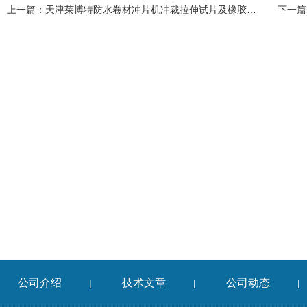
上一篇：
天津莱博特防水卷材冲片机冲裁拉伸试片及橡胶试样取材
下一篇
公司介绍
技术文章
公司动态
|
|
|