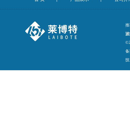
推
波
©
备
技