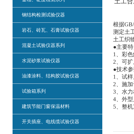
土工合
钢结构检测试验仪器
根据GB
岩石、砖瓦、石膏试验仪器
测定土
土工织
混凝土试验仪器系列
●主要特
1
、彩色
水泥砂浆试验仪器
2
、可扩
●技术参
油漆涂料、结构胶试验仪器
1
、试样尺
2
、施加
试验箱系列
3
、水力梯
4
、外型尺
5
、整机重
建筑节能门窗保温材料
开关插座、电线缆试验仪器