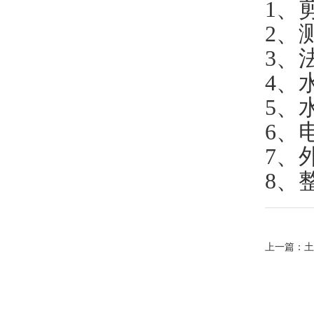
1
、剪
2
、测
3
、法
4
、水
5
、
6
、电
7
、外
8
、整
上一篇：
土