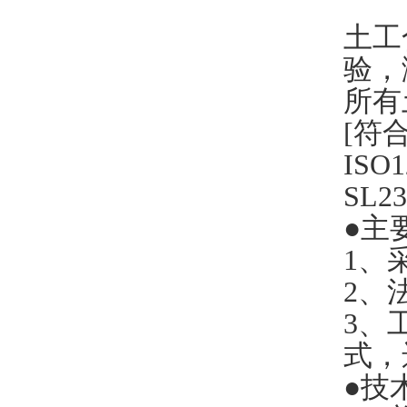
土工
验，
所有
[
符合
ISO1
SL23
●主
1
、
2
、
3
、
式，
●技