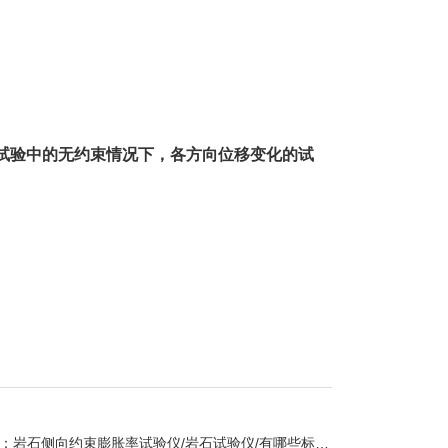
试验中的无约束情况下，各方向位移变化的试
：
岩石侧向约束膨胀率试验仪/岩石试验仪/有哪些标准配置？