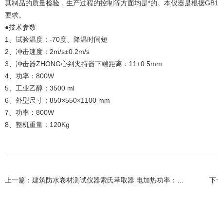
其制品的质量检验，生产过程的控制等方面均是*的。本仪器是根据GB
要求。
●技术参数
1、试验温度：-70度、降温时间短
2、冲击速度：2m/s±0.2m/s
3、冲击器ZHONG心到夹持器下端距离：11±0.5mm
4、功率：800W
5、工业乙醇：3500 ml
6、外型尺寸：850×550×1100 mm
7、功率：800W
8、整机重量：120Kg
上一篇：
建筑防水卷材测试仪器索氏萃取器 电加热功率：300W
下