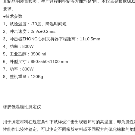
其制品的质量检验，生产过程的控制等方面均是*的。本仪器是根据GB
要求。
●技术参数
1、试验温度：-70度、降温时间短
2、冲击速度：2m/s±0.2m/s
3、冲击器ZHONG心到夹持器下端距离：11±0.5mm
4、功率：800W
5、工业乙醇：3500 ml
6、外型尺寸：850×550×1100 mm
7、功率：800W
8、整机重量：120Kg
橡胶低温脆性测定仪
用于测定材料在规定条件下试样受冲击出现破坏时的高温度，即为脆性
性能作比较性鉴定。可以测定不同橡胶材料或不同配方的硫化橡胶的脆