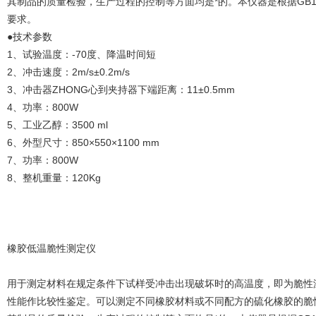
其制品的质量检验，生产过程的控制等方面均是*的。本仪器是根据GB
要求。
●技术参数
1、试验温度：-70度、降温时间短
2、冲击速度：2m/s±0.2m/s
3、冲击器ZHONG心到夹持器下端距离：11±0.5mm
4、功率：800W
5、工业乙醇：3500 ml
6、外型尺寸：850×550×1100 mm
7、功率：800W
8、整机重量：120Kg
橡胶低温脆性测定仪
用于测定材料在规定条件下试样受冲击出现破坏时的高温度，即为脆性
性能作比较性鉴定。可以测定不同橡胶材料或不同配方的硫化橡胶的脆