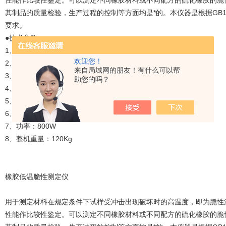
性能作比较性鉴定。可以测定不同橡胶材料或不同配方的硫化橡胶的脆
其制品的质量检验，生产过程的控制等方面均是*的。本仪器是根据GB
要求。
●技术参数
1、试验温度：-70度、降温时间短
欢迎您！
2、冲击速度：2m/s±0.2m/s
来自局域网的朋友！有什么可以帮
3、冲击器ZHONG心到夹持器下端距离：11±0.5mm
助您的吗？
4、功率：800W
5、工业乙醇：3500 ml
6、外型尺寸：850×550×1100 mm
7、功率：800W
8、整机重量：120Kg
橡胶低温脆性测定仪
用于测定材料在规定条件下试样受冲击出现破坏时的高温度，即为脆性
性能作比较性鉴定。可以测定不同橡胶材料或不同配方的硫化橡胶的脆