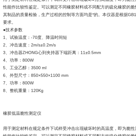
性能作比较性鉴定。可以测定不同橡胶材料或不同配方的硫化橡胶的脆
其制品的质量检验，生产过程的控制等方面均是*的。本仪器是根据GB
要求。
●技术参数
1、试验温度：-70度、降温时间短
2、冲击速度：2m/s±0.2m/s
3、冲击器ZHONG心到夹持器下端距离：11±0.5mm
4、功率：800W
5、工业乙醇：3500 ml
6、外型尺寸：850×550×1100 mm
7、功率：800W
8、整机重量：120Kg
橡胶低温脆性测定仪
用于测定材料在规定条件下试样受冲击出现破坏时的高温度，即为脆性