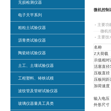
无损检测仪器
微机控制
电子天平系列
主要功
粗粒土试验仪器
微机控
主要技
沥青类试验仪器
名称
陶瓷砖试验仪器
Z
大荷载
示值相对
土工、土壤试验仪器
活塞直径
压板直径
工程塑料、铸铁试模
压板间距
加荷速度
波纹管及管材试验仪器
试验力测
输入电压
玻璃仪器量具工具类
外形尺寸（m