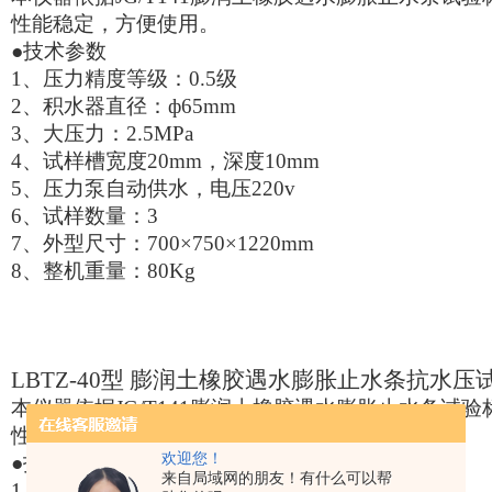
性能稳定，方便使用。
●技术参数
1
、压力精度等级：0.5级
2
、积水器直径：ф65mm
3
、大压力：2.5MPa
4
、试样槽宽度20mm，深度10mm
5
、压力泵自动供水，电压220v
6
、试样数量：3
7
、外型尺寸：700×750×1220mm
8
、整机重量：80Kg
LBTZ-40
型 膨润土橡胶遇水膨胀止水条抗水压
本仪器依据JG/T141膨润土橡胶遇水膨胀止水条试
性能稳定，方便使用。
欢迎您！
●技术参数
来自局域网的朋友！有什么可以帮
1
、压力精度等级：0.5级