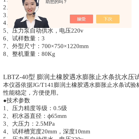
助您的吗？
2
、积水器直径：ф65mm
3
、大压力：2.5MPa
4
、试样槽宽度20mm，深度10mm
5
、压力泵自动供水，电压220v
6
、试样数量：3
7
、外型尺寸：700×750×1220mm
8
、整机重量：80Kg
LBTZ-40
型 膨润土橡胶遇水膨胀止水条抗水压
本仪器依据JG/T141膨润土橡胶遇水膨胀止水条试
性能稳定，方便使用。
●技术参数
1
、压力精度等级：0.5级
2
、积水器直径：ф65mm
3
、大压力：2.5MPa
4
、试样槽宽度20mm，深度10mm