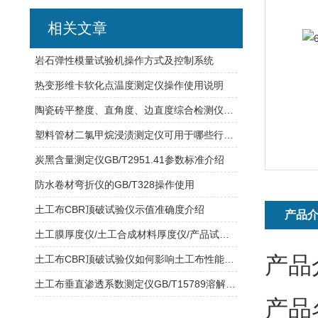
相关文章
岩石弹性模量试验机操作方式及控制系统
热变形维卡软化点温度测定仪操作使用说明
陶瓷砖平整度、直角度、边直度综合检测仪GB/T3810.2 试验标准
塑料管材二氯甲烷浸渍测定仪可用于哪些行业？
炭黑含量测定仪GB/T2951.41参数标准介绍
防水卷材弯折仪的GB/T328操作使用
土工布CBR顶破试验仪示值准确度介绍
产品
土工膜厚度仪/土工合成材料厚度仪/产品试验范围介绍/外形尺寸
产品
土工布CBR顶破试验仪如何影响土工布性能评估？
土工布垂直渗透系数测定仪GB/T15789溶解氧测量装置
产品