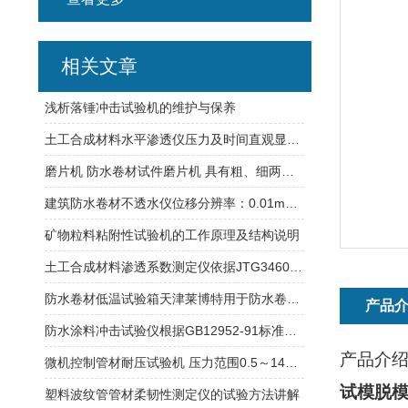
相关文章
浅析落锤冲击试验机的维护与保养
土工合成材料水平渗透仪压力及时间直观显示天津莱博特
磨片机 防水卷材试件磨片机 具有粗、细两种砂轮同时工作
建筑防水卷材不透水仪位移分辨率：0.01mm拉伸大距离：800mm
矿物粒料粘附性试验机的工作原理及结构说明
土工合成材料渗透系数测定仪依据JTG3460、GB/T19979.2标准
防水卷材低温试验箱天津莱博特用于防水卷材土工合成材料
产品
防水涂料冲击试验仪根据GB12952-91标准制造整机重量26kg
产品介
微机控制管材耐压试验机 压力范围0.5～14MPa 加热功率6kW
试模脱
塑料波纹管管材柔韧性测定仪的试验方法讲解