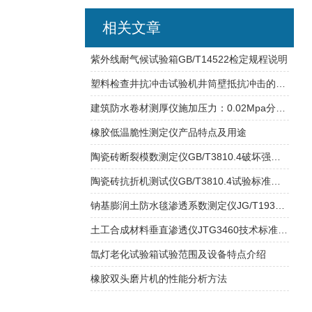
相关文章
紫外线耐气候试验箱GB/T14522检定规程说明
塑料检查井抗冲击试验机井筒壁抵抗冲击的性能
建筑防水卷材测厚仪施加压力：0.02Mpa分度值：0.01mm
橡胶低温脆性测定仪产品特点及用途
陶瓷砖断裂模数测定仪GB/T3810.4破坏强度的测定
陶瓷砖抗折机测试仪GB/T3810.4试验标准介绍
钠基膨润土防水毯渗透系数测定仪JG/T193测定之标准
土工合成材料垂直渗透仪JTG3460技术标准设计研发
氙灯老化试验箱试验范围及设备特点介绍
橡胶双头磨片机的性能分析方法