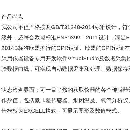
产品特点
我公司不但严格按照
GB/T31248-2014
标准设计，符
级外，还符合欧盟标准
EN50399
：
2011
设计，满足
E
2014B
标准欧盟推行的
CPR
认证。欧盟的
CPR
认证在
采用仪器设备专用开发软件
VisualStudio
及数据采集
验数据曲线，可实现自动数据采集和处理、数据保存
状态检查界面：可一目了然的获取仪器的各个传感器
作数值，包括微压差传感器、烟囱温度、氧气分析仪
告模板为
EXCELL
格式，可显示图形及数值模式。