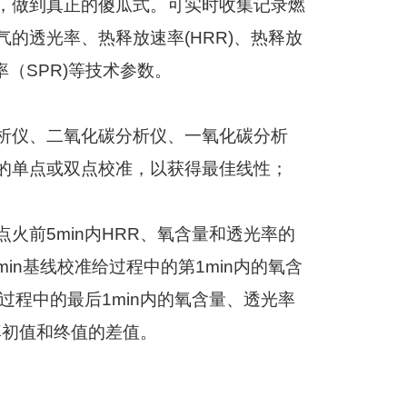
，做到真正的傻瓜式。可实时收集记录燃
气的透光率、热释放速率
(HRR)
、热释放
率（
SPR)
等技术参数。
析仪、二氧化碳分析仪、一氧化碳分析
的单点或双点校准，以获得最佳线性；
点火前
5min
内
HRR
、氧含量和透光率的
min
基线校准给过程中的第
1min
内的氧含
过程中的最后
1min
内的氧含量、透光率
率初值和终值的差值。