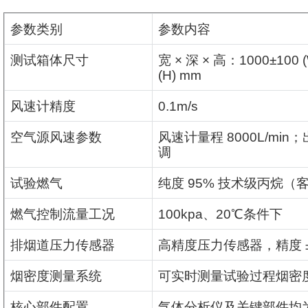
参数类别
参数内容
测试箱体尺寸
宽
×
深
×
高：
1000±100 (
(H) mm
风速计精度
0.1m/s
空气源风速参数
风速计量程
8000L/min
；
调
试验燃气
纯度
95%
技术级丙烷（
燃气控制流量工况
100kpa
、
20
℃
条件下
排烟道压力传感器
高精度压力传感器，精度
烟密度测量系统
可实时测量试验过程烟密
核心部件配置
气体分析仪及关键部件均