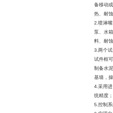
备移动
热、耐
2.
喷淋嘴
泵、水
料、耐
3.
两个试
试件框
制备水
基墙，
4.
采用进
统精度
5.
控制系