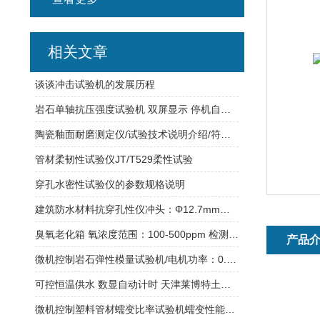
相关文章
谈谈冲击试验机的发展历程
岩石单轴抗压强度试验机 双屏显示 停机自动断电
陶瓷釉面耐磨测定仪/试验技术说明介绍/符合标准
管材柔韧性试验仪JT/T529柔性试验
穿孔水密性试验仪的参数规格说明
建筑防水材料抗穿孔性仪冲头：Φ12.7mm天津莱博特落距：500mm
臭氧老化箱 氧浓度范围：100-500ppm 检测硫化橡胶等
产品
微机控制岩石弹性模量试验机/电机功率：0.75KW/输入电压：380V
可控恒温供水 数显自动计时 天津莱博特土工合成材料调温调湿箱
微机控制塑料管材蠕变比率试验机蠕变性能试验介绍