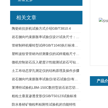
相关文章
陶瓷砖抗折机试验方式介绍GB/T3810.4
岩石侧向约束膨胀率试验仪设计试块尺寸：50*20mm千分表量程：1mm
管材制样机哑铃型试样GB/T1040执行标准介绍
塑料波纹管管材内径测量仪的试样规格尺寸测量
微机控制岩石压入硬度计性能测试岩石可钻性的试验
土工布动态穿孔测定仪的结构原理及操作步骤
岩石侧向约束膨胀率试验仪/岩石试验仪/有哪些标准配置？
产品
莱博特试验机LBM-150C数控型岩石岩芯切磨一体机操作说
粗粒土垂直渗透变形仪GB/T50123试验标准
防水卷材矿物粒料粘附性试验机的功能特性