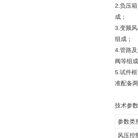
2.
负压箱
成；
3.
变频风
组成；
4.
管路及
阀等组
5.
试件框
准配备
技术参
参数类
风压控